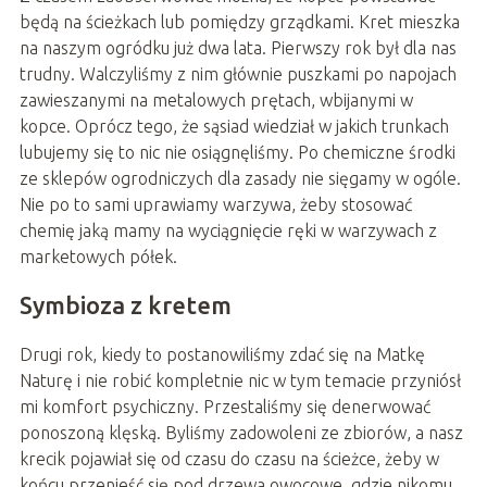
będą na ścieżkach lub pomiędzy grządkami. Kret mieszka
na naszym ogródku już dwa lata. Pierwszy rok był dla nas
trudny. Walczyliśmy z nim głównie puszkami po napojach
zawieszanymi na metalowych prętach, wbijanymi w
kopce. Oprócz tego, że sąsiad wiedział w jakich trunkach
lubujemy się to nic nie osiągnęliśmy. Po chemiczne środki
ze sklepów ogrodniczych dla zasady nie sięgamy w ogóle.
Nie po to sami uprawiamy warzywa, żeby stosować
chemię jaką mamy na wyciągnięcie ręki w warzywach z
marketowych półek.
Symbioza z kretem
Drugi rok, kiedy to postanowiliśmy zdać się na Matkę
Naturę i nie robić kompletnie nic w tym temacie przyniósł
mi komfort psychiczny. Przestaliśmy się denerwować
ponoszoną klęską. Byliśmy zadowoleni ze zbiorów, a nasz
krecik pojawiał się od czasu do czasu na ścieżce, żeby w
końcu przenieść się pod drzewa owocowe, gdzie nikomu