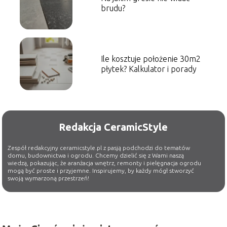
brudu?
Ile kosztuje położenie 30m2
płytek? Kalkulator i porady
Redakcja CeramicStyle
Zespół redakcyjny ceramicstyle.pl z pasją podchodzi do tematów
domu, budownictwa i ogrodu. Chcemy dzielić się z Wami naszą
wiedzą, pokazując, że aranżacja wnętrz, remonty i pielęgnacja ogrodu
mogą być proste i przyjemne. Inspirujemy, by każdy mógł stworzyć
swoją wymarzoną przestrzeń!