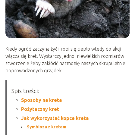
Kiedy ogród zaczyna żyć i robi się ciepło wtedy do akcji
włącza się kret. Wystarczy jedno, niewielkich rozmiarów
stworzenie żeby zakłócić harmonię naszych skrupulatnie
poprowadzonych grządek.
Spis treści:
Sposoby na kreta
Pożyteczny kret
Jak wykorzystać kopce kreta
Symbioza z kretem