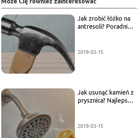
Może Cię również zainteresować
Jak zrobić łóżko na
antresoli? Poradnik
dla
majsterkowiczów
2019-03-15
Jak usunąć kamień z
prysznica? Najlepsze
sposoby
2019-03-15