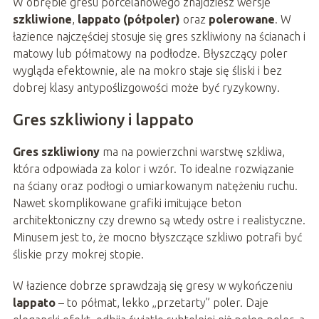
W obrębie gresu porcelanowego znajdziesz wersje
szkliwione
,
lappato (półpoler)
oraz
polerowane
. W
łazience najczęściej stosuje się gres szkliwiony na ścianach i
matowy lub półmatowy na podłodze. Błyszczący poler
wygląda efektownie, ale na mokro staje się śliski i bez
dobrej klasy antypoślizgowości może być ryzykowny.
Gres szkliwiony i lappato
Gres szkliwiony
ma na powierzchni warstwę szkliwa,
która odpowiada za kolor i wzór. To idealne rozwiązanie
na ściany oraz podłogi o umiarkowanym natężeniu ruchu.
Nawet skomplikowane grafiki imitujące beton
architektoniczny czy drewno są wtedy ostre i realistyczne.
Minusem jest to, że mocno błyszczące szkliwo potrafi być
śliskie przy mokrej stopie.
W łazience dobrze sprawdzają się gresy w wykończeniu
lappato
– to półmat, lekko „przetarty” poler. Daje