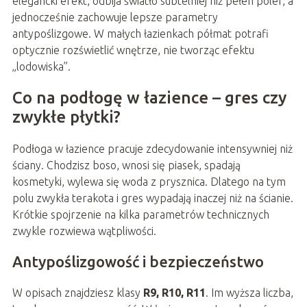
elegancki efekt, odbija światło subtelniej niż pełen poler, a
jednocześnie zachowuje lepsze parametry
antypoślizgowe. W małych łazienkach półmat potrafi
optycznie rozświetlić wnętrze, nie tworząc efektu
„lodowiska”.
Co na podłogę w łazience – gres czy
zwykłe płytki?
Podłoga w łazience pracuje zdecydowanie intensywniej niż
ściany. Chodzisz boso, wnosi się piasek, spadają
kosmetyki, wylewa się woda z prysznica. Dlatego na tym
polu zwykła terakota i gres wypadają inaczej niż na ścianie.
Krótkie spojrzenie na kilka parametrów technicznych
zwykle rozwiewa wątpliwości.
Antypoślizgowość i bezpieczeństwo
W opisach znajdziesz klasy
R9, R10, R11
. Im wyższa liczba,