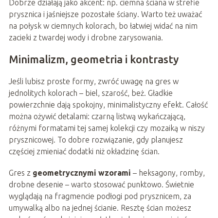
Dobrze działają jako akcent: np. ciemna ściana w strefie
prysznica i jaśniejsze pozostałe ściany. Warto też uważać
na połysk w ciemnych kolorach, bo łatwiej widać na nim
zacieki z twardej wody i drobne zarysowania.
Minimalizm, geometria i kontrasty
Jeśli lubisz proste formy, zwróć uwagę na gres w
jednolitych kolorach – biel, szarość, beż. Gładkie
powierzchnie dają spokojny, minimalistyczny efekt. Całość
można ożywić detalami: czarną listwą wykańczającą,
różnymi formatami tej samej kolekcji czy mozaiką w niszy
prysznicowej. To dobre rozwiązanie, gdy planujesz
częściej zmieniać dodatki niż okładzinę ścian.
Gres z
geometrycznymi wzorami
– heksagony, romby,
drobne desenie – warto stosować punktowo. Świetnie
wyglądają na fragmencie podłogi pod prysznicem, za
umywalką albo na jednej ścianie. Resztę ścian możesz