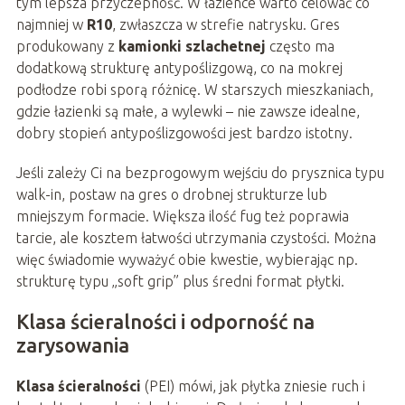
tym lepsza przyczepność. W łazience warto celować co
najmniej w
R10
, zwłaszcza w strefie natrysku. Gres
produkowany z
kamionki szlachetnej
często ma
dodatkową strukturę antypoślizgową, co na mokrej
podłodze robi sporą różnicę. W starszych mieszkaniach,
gdzie łazienki są małe, a wylewki – nie zawsze idealne,
dobry stopień antypoślizgowości jest bardzo istotny.
Jeśli zależy Ci na bezprogowym wejściu do prysznica typu
walk-in, postaw na gres o drobnej strukturze lub
mniejszym formacie. Większa ilość fug też poprawia
tarcie, ale kosztem łatwości utrzymania czystości. Można
więc świadomie wyważyć obie kwestie, wybierając np.
strukturę typu „soft grip” plus średni format płytki.
Klasa ścieralności i odporność na
zarysowania
Klasa ścieralności
(PEI) mówi, jak płytka zniesie ruch i