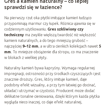
Gres a kamień naturalny – co lepiej
sprawdzi się w łazience?
Na pierwszy rzut oka płytki imitujące kamień łudząco
przypominają marmur czy łupek. Różnica ujawnia się w
codziennym użytkowaniu.
Gres szkliwiony czy
techniczny
ma zwykle większą twardość niż większość
kamieni naturalnych, a do tego mniejszą grubość –
najczęściej
9–12 mm
, a w ultra cienkich kolekcjach nawet
5
mm
. To mniejsze obciążenie dla stropu, co ma znaczenie
w blokach z wielkiej płyty.
Naturalny kamień bywa kapryśny. Wymaga regularnej
impregnacji, ostrożności przy środkach czyszczących i jest
znacznie droższy. Gres, który imituje kamień, daje
podobny efekt wizualny, a przy tym łatwiej go docinać,
układać i utrzymać w czystości. Producent może dodać
delikatne tonalne cieniowania, dzięki którym każda płytka
wygląda nieco inaczej, co daje efekt naturalnej,