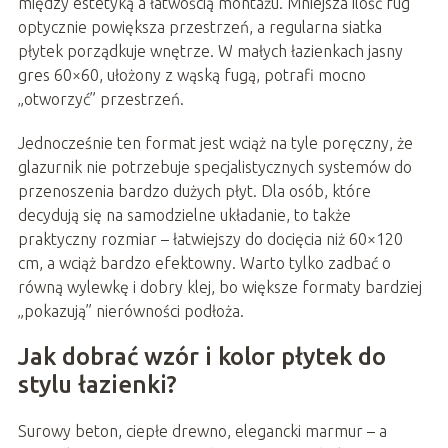
między estetyką a łatwością montażu. Mniejsza ilość fug
optycznie powiększa przestrzeń, a regularna siatka
płytek porządkuje wnętrze. W małych łazienkach jasny
gres 60×60, ułożony z wąską fugą, potrafi mocno
„otworzyć” przestrzeń.
Jednocześnie ten format jest wciąż na tyle poręczny, że
glazurnik nie potrzebuje specjalistycznych systemów do
przenoszenia bardzo dużych płyt. Dla osób, które
decydują się na samodzielne układanie, to także
praktyczny rozmiar – łatwiejszy do docięcia niż 60×120
cm, a wciąż bardzo efektowny. Warto tylko zadbać o
równą wylewkę i dobry klej, bo większe formaty bardziej
„pokazują” nierówności podłoża.
Jak dobrać wzór i kolor płytek do
stylu łazienki?
Surowy beton, ciepłe drewno, elegancki marmur – a