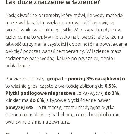
tak duże znaczenie w łazience?
Nasiąkliwość to parametr, który mówi, ile wody materiał
może wchłonąć. Im większa porowatość, tym więcej
wilgoci wnika w strukturę płytki. W przypadku płytek w
łazience ma to wpływ nie tylko na trwałość, ale także na
łatwość utrzymania czystości i odporność na powstawanie
pęknięć podczas wahań temperatury. W łazience masz
codziennie parę wodną, kałuże po prysznicu, ciepło i
ochładzanie.
Podział jest prosty:
grupa I – poniżej 3% nasiąkliwości
to właśnie gres, często z wartością zbliżoną do
0,5%
.
Płytki podłogowe niegresowe
to zazwyczaj
do 3%
,
klinkier ma
do 6%
, a typowe płytki ścienne nawet
powyżej 6%
. To tłumaczy, czemu tradycyjna płytka
ścienna nie nadaje się na balkon, a gres bez problemu
wytrzymuje zimę na zewnątrz.