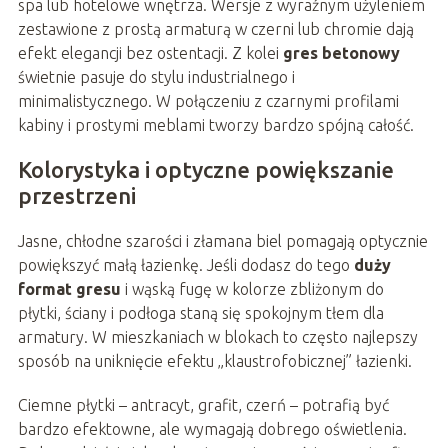
spa lub hotelowe wnętrza. Wersje z wyraźnym użyleniem
zestawione z prostą armaturą w czerni lub chromie dają
efekt elegancji bez ostentacji. Z kolei
gres betonowy
świetnie pasuje do stylu industrialnego i
minimalistycznego. W połączeniu z czarnymi profilami
kabiny i prostymi meblami tworzy bardzo spójną całość.
Kolorystyka i optyczne powiększanie
przestrzeni
Jasne, chłodne szarości i złamana biel pomagają optycznie
powiększyć małą łazienkę. Jeśli dodasz do tego
duży
format gresu
i wąską fugę w kolorze zbliżonym do
płytki, ściany i podłoga staną się spokojnym tłem dla
armatury. W mieszkaniach w blokach to często najlepszy
sposób na uniknięcie efektu „klaustrofobicznej” łazienki.
Ciemne płytki – antracyt, grafit, czerń – potrafią być
bardzo efektowne, ale wymagają dobrego oświetlenia.