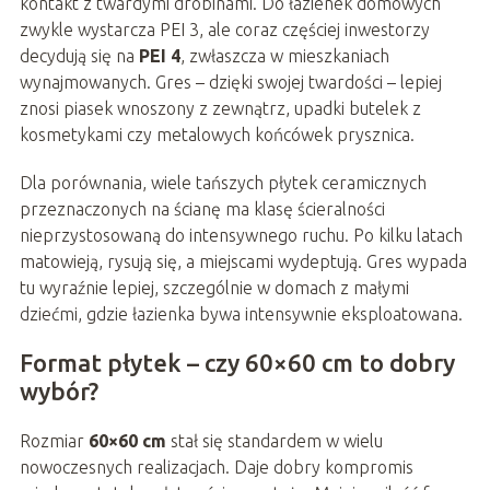
kontakt z twardymi drobinami. Do łazienek domowych
zwykle wystarcza PEI 3, ale coraz częściej inwestorzy
decydują się na
PEI 4
, zwłaszcza w mieszkaniach
wynajmowanych. Gres – dzięki swojej twardości – lepiej
znosi piasek wnoszony z zewnątrz, upadki butelek z
kosmetykami czy metalowych końcówek prysznica.
Dla porównania, wiele tańszych płytek ceramicznych
przeznaczonych na ścianę ma klasę ścieralności
nieprzystosowaną do intensywnego ruchu. Po kilku latach
matowieją, rysują się, a miejscami wydeptują. Gres wypada
tu wyraźnie lepiej, szczególnie w domach z małymi
dziećmi, gdzie łazienka bywa intensywnie eksploatowana.
Format płytek – czy 60×60 cm to dobry
wybór?
Rozmiar
60×60 cm
stał się standardem w wielu
nowoczesnych realizacjach. Daje dobry kompromis