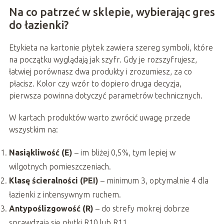
Na co patrzeć w sklepie, wybierając gres
do łazienki?
Etykieta na kartonie płytek zawiera szereg symboli, które
na początku wyglądają jak szyfr. Gdy je rozszyfrujesz,
łatwiej porównasz dwa produkty i zrozumiesz, za co
płacisz. Kolor czy wzór to dopiero druga decyzja,
pierwsza powinna dotyczyć parametrów technicznych.
W kartach produktów warto zwrócić uwagę przede
wszystkim na:
Nasiąkliwość (E)
– im bliżej 0,5%, tym lepiej w
wilgotnych pomieszczeniach.
Klasę ścieralności (PEI)
– minimum 3, optymalnie 4 dla
łazienki z intensywnym ruchem.
Antypoślizgowość (R)
– do strefy mokrej dobrze
sprawdzają się płytki R10 lub R11.