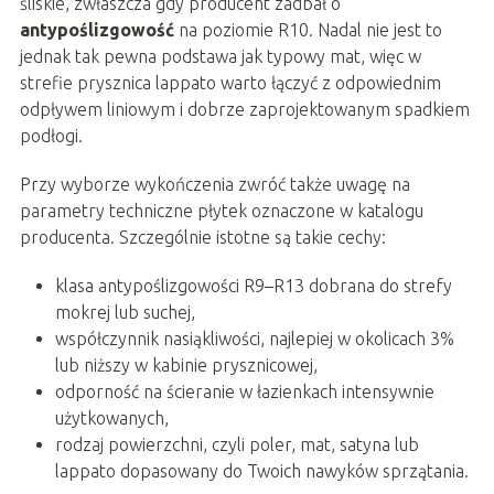
śliskie, zwłaszcza gdy producent zadbał o
antypoślizgowość
na poziomie R10. Nadal nie jest to
jednak tak pewna podstawa jak typowy mat, więc w
strefie prysznica lappato warto łączyć z odpowiednim
odpływem liniowym i dobrze zaprojektowanym spadkiem
podłogi.
Przy wyborze wykończenia zwróć także uwagę na
parametry techniczne płytek oznaczone w katalogu
producenta. Szczególnie istotne są takie cechy:
klasa antypoślizgowości R9–R13 dobrana do strefy
mokrej lub suchej,
współczynnik nasiąkliwości, najlepiej w okolicach 3%
lub niższy w kabinie prysznicowej,
odporność na ścieranie w łazienkach intensywnie
użytkowanych,
rodzaj powierzchni, czyli poler, mat, satyna lub
lappato dopasowany do Twoich nawyków sprzątania.