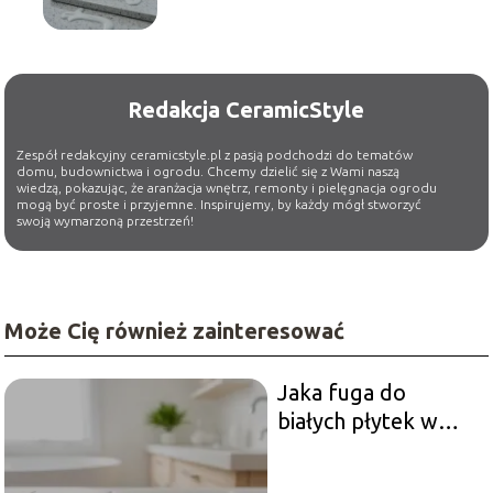
Redakcja CeramicStyle
Zespół redakcyjny ceramicstyle.pl z pasją podchodzi do tematów
domu, budownictwa i ogrodu. Chcemy dzielić się z Wami naszą
wiedzą, pokazując, że aranżacja wnętrz, remonty i pielęgnacja ogrodu
mogą być proste i przyjemne. Inspirujemy, by każdy mógł stworzyć
swoją wymarzoną przestrzeń!
Może Cię również zainteresować
Jaka fuga do
białych płytek w
łazience?