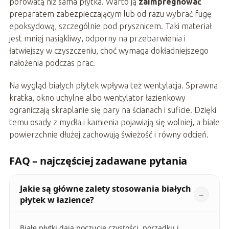
porowatą niż sama płytka. Warto ją
zaimpregnować
preparatem zabezpieczającym lub od razu wybrać fugę
epoksydową, szczególnie pod prysznicem. Taki materiał
jest mniej nasiąkliwy, odporny na przebarwienia i
łatwiejszy w czyszczeniu, choć wymaga dokładniejszego
nałożenia podczas prac.
Na wygląd białych płytek wpływa też wentylacja. Sprawna
kratka, okno uchylne albo wentylator łazienkowy
ograniczają skraplanie się pary na ścianach i suficie. Dzięki
temu osady z mydła i kamienia pojawiają się wolniej, a białe
powierzchnie dłużej zachowują świeżość i równy odcień.
FAQ – najczęściej zadawane pytania
Jakie są główne zalety stosowania białych
płytek w łazience?
Białe płytki dają poczucie czystości, porządku i