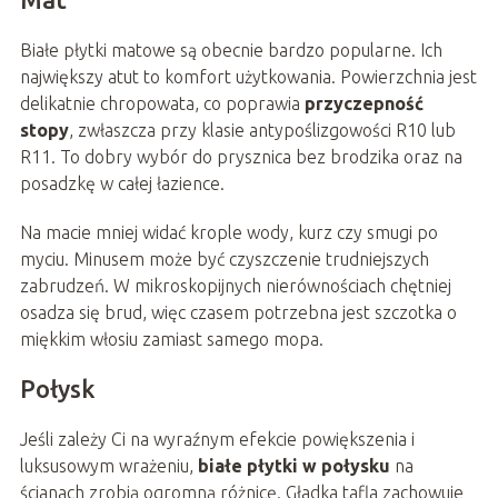
Białe płytki matowe są obecnie bardzo popularne. Ich
największy atut to komfort użytkowania. Powierzchnia jest
delikatnie chropowata, co poprawia
przyczepność
stopy
, zwłaszcza przy klasie antypoślizgowości R10 lub
R11. To dobry wybór do prysznica bez brodzika oraz na
posadzkę w całej łazience.
Na macie mniej widać krople wody, kurz czy smugi po
myciu. Minusem może być czyszczenie trudniejszych
zabrudzeń. W mikroskopijnych nierównościach chętniej
osadza się brud, więc czasem potrzebna jest szczotka o
miękkim włosiu zamiast samego mopa.
Połysk
Jeśli zależy Ci na wyraźnym efekcie powiększenia i
luksusowym wrażeniu,
białe płytki w połysku
na
ścianach zrobią ogromną różnicę. Gładka tafla zachowuje