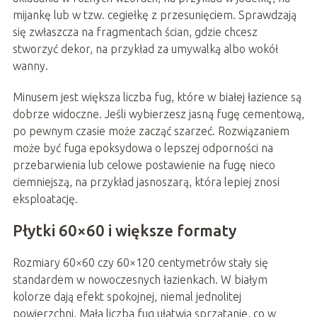
mijankę lub w tzw. cegiełkę z przesunięciem. Sprawdzają
się zwłaszcza na fragmentach ścian, gdzie chcesz
stworzyć dekor, na przykład za umywalką albo wokół
wanny.
Minusem jest większa liczba fug, które w białej łazience są
dobrze widoczne. Jeśli wybierzesz jasną fugę cementową,
po pewnym czasie może zacząć szarzeć. Rozwiązaniem
może być fuga epoksydowa o lepszej odporności na
przebarwienia lub celowe postawienie na fugę nieco
ciemniejszą, na przykład jasnoszarą, która lepiej znosi
eksploatację.
Płytki 60×60 i większe formaty
Rozmiary 60×60 czy 60×120 centymetrów stały się
standardem w nowoczesnych łazienkach. W białym
kolorze dają efekt spokojnej, niemal jednolitej
powierzchni. Mała liczba fug ułatwia sprzątanie, co w