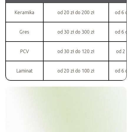
Keramika
od 20 zł do 200 zł
od 6 do
Gres
od 30 zł do 300 zł
od 6 do
PCV
od 30 zł do 120 zł
od 2 d
Laminat
od 20 zł do 100 zł
od 6 do