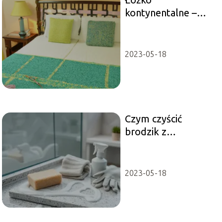
kontynentalne –
czym jest i dla kogo
się nadaje?
2023-05-18
Czym czyścić
brodzik z
konglomeratu?
2023-05-18