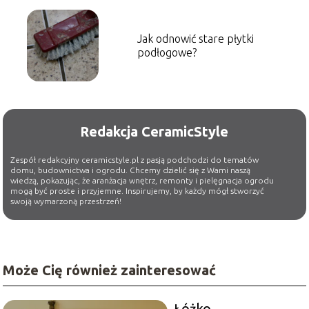
Jak odnowić stare płytki
podłogowe?
Redakcja CeramicStyle
Zespół redakcyjny ceramicstyle.pl z pasją podchodzi do tematów
domu, budownictwa i ogrodu. Chcemy dzielić się z Wami naszą
wiedzą, pokazując, że aranżacja wnętrz, remonty i pielęgnacja ogrodu
mogą być proste i przyjemne. Inspirujemy, by każdy mógł stworzyć
swoją wymarzoną przestrzeń!
Może Cię również zainteresować
Łóżko