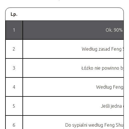
Lp.
1
Ok. 90% lu
2
Według zasad Feng Shui
3
Łóżko nie powinno być
4
Według Feng Shu
5
Jeśli jedna o
6
Do sypialni według Feng Shui na