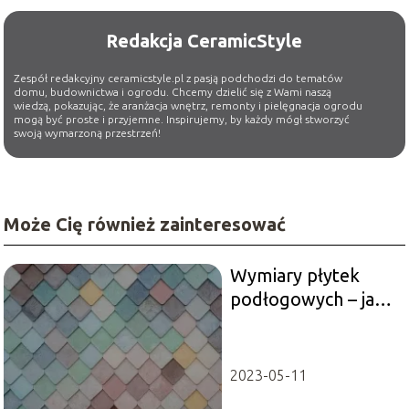
Redakcja CeramicStyle
Zespół redakcyjny ceramicstyle.pl z pasją podchodzi do tematów
domu, budownictwa i ogrodu. Chcemy dzielić się z Wami naszą
wiedzą, pokazując, że aranżacja wnętrz, remonty i pielęgnacja ogrodu
mogą być proste i przyjemne. Inspirujemy, by każdy mógł stworzyć
swoją wymarzoną przestrzeń!
Może Cię również zainteresować
Wymiary płytek
podłogowych – jak
dobrać
odpowiednie?
2023-05-11