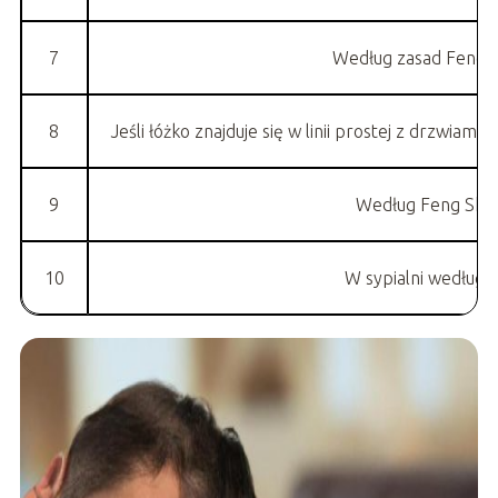
7
Według zasad Feng Sh
8
Jeśli łóżko znajduje się w linii prostej z drzwia
9
Według Feng Shui 
10
W sypialni według F