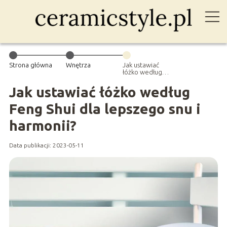
Strona główna
Wnętrza
Jak ustawiać
łóżko według
Feng Shui dla
lepszego snu i
Jak ustawiać łóżko według
harmonii?
Feng Shui dla lepszego snu i
harmonii?
Data publikacji: 2023-05-11