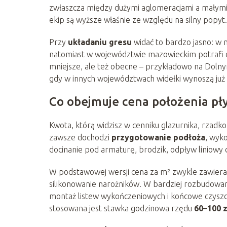
zwłaszcza między dużymi aglomeracjami a małymi 
ekip są wyższe właśnie ze względu na silny popyt.
Przy
układaniu gresu
widać to bardzo jasno: w 
natomiast w województwie mazowieckim potrafi 
mniejsze, ale też obecne – przykładowo na Dolny
gdy w innych województwach widełki wynoszą już
Co obejmuje cena położenia pły
Kwota, którą widzisz w cenniku glazurnika, rzadko
zawsze dochodzi
przygotowanie podłoża
, wyk
docinanie pod armaturę, brodzik, odpływ liniowy
W podstawowej wersji cena za m² zwykle zawiera: 
silikonowanie narożników. W bardziej rozbudowan
montaż listew wykończeniowych i końcowe czyszcz
stosowana jest stawka godzinowa rzędu
60–100 z