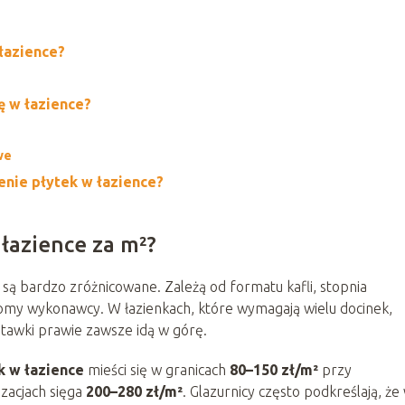
 łazience?
ę w łazience?
we
nie płytek w łazience?
 łazience za m²?
są bardzo zróżnicowane. Zależą od formatu kafli, stopnia
my wykonawcy. W łazienkach, które wymagają wielu docinek,
stawki prawie zawsze idą w górę.
k w łazience
mieści się w granicach
80–150 zł/m²
przy
izacjach sięga
200–280 zł/m²
. Glazurnicy często podkreślają, że