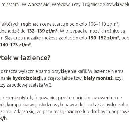
miastami. W Warszawie, Wrocławiu czy Trójmieście stawki wiel
niektórych regionach cena startuje od około 106–110 zł/m²,
dochodzić do
132–139 zł/m²
. W przypadku mozaiki różnice są
m Śląsku za mozaikę możesz zapłacić około
130–152 zł/m²
, po
140–173 zł/m²
.
tek w łazience?
 oznacza wyłącznie samo przyklejenie kafli. W łazience niemal
onanie
hydroizolacji
, a często także tzw.
biały montaż
, czyli
 czy zabudowę stelaża WC.
klejenie płytek, fugowanie, proste docinki oraz ewentualne
ej, kompleksowej usłudze wykonawca dolicza także hydroizolac
enie. Zdarza się, że przy małej łazience lub drobnych popraw
ł/h
.