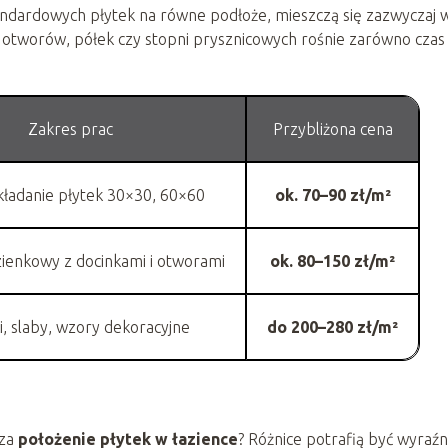
standardowych płytek na równe podłoże, mieszczą się zazwyczaj 
, otworów, półek czy stopni prysznicowych rośnie zarówno czas
Zakres prac
Przybliżona cena
kładanie płytek 30×30, 60×60
ok. 70–90 zł/m²
zienkowy z docinkami i otworami
ok. 80–150 zł/m²
i, slaby, wzory dekoracyjne
do 200–280 zł/m²
 za
położenie płytek w łazience
? Różnice potrafią być wyraźn