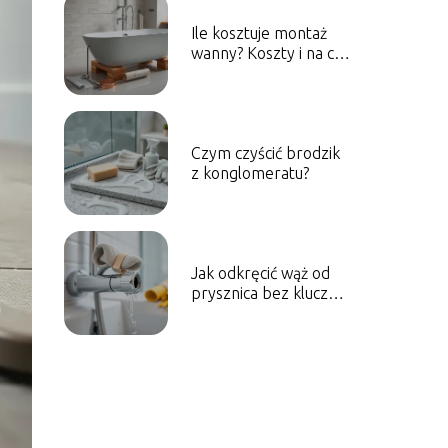
Ile kosztuje montaż
wanny? Koszty i na co
zwrócić uwagę
Czym czyścić brodzik
z konglomeratu?
Jak odkręcić wąż od
prysznica bez klucza?
Sprawdzone sposoby