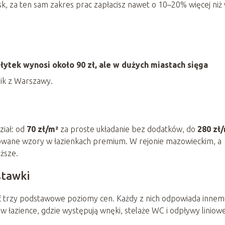
k, za ten sam zakres prac zapłacisz nawet o 10–20% więcej niż
łytek wynosi około 90 zł, ale w dużych miastach sięga
ik z Warszawy.
ział: od
70 zł/m²
za proste układanie bez dodatków, do
280 zł
kowane wzory w łazienkach premium. W rejonie mazowieckim, a
yższe.
stawki
ać trzy podstawowe poziomy cen. Każdy z nich odpowiada innem
 w łazience, gdzie występują wnęki, stelaże WC i odpływy liniowe