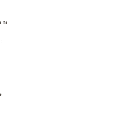
a na
:
e